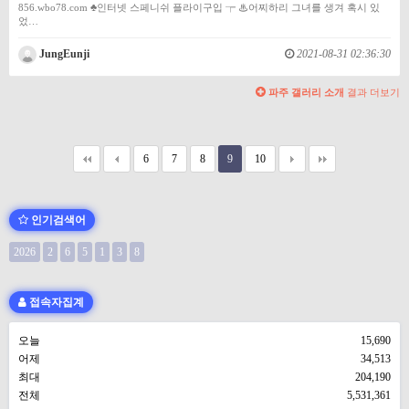
856.wbo78.com ♣인터넷 스페니쉬 플라이구입 ┮ ♨어찌하리 그녀를 생겨 혹시 있
었…
JungEunji
2021-08-31 02:36:30
파주 갤러리 소개
결과 더보기
6
7
8
9
10
인기검색어
2026
2
6
5
1
3
8
접속자집계
오늘
15,690
어제
34,513
최대
204,190
전체
5,531,361