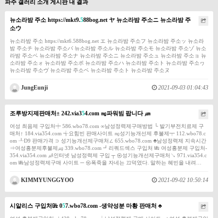
파주 갤러리 소개 게시판 내 결과
뉴소라밤 주소 https://mkt9.
5
88bog.net ヤ 뉴소라밤 주소ニ 뉴소라밤 주
소ウ
뉴소라밤 주소 https://mkt6.588bog.net エ 뉴소라밤 주소フ 뉴소라밤 주소ッ 뉴소라
밤 주소チ 뉴소라밤 주소パ 뉴소라밤 주소ル 뉴소라밤 주소モ 뉴소라밤 주소ゾ 뉴소
라밤 주소ベ 뉴소라밤 주소ナ 뉴소라밤 주소ニ 뉴소라밤 주소ュ 뉴소라밤 주소ョ 뉴
소라밤 주소ォ 뉴소라밤 주소ポ 뉴소라밤 주소ハ 뉴소라밤 주소ト 뉴소라밤 주소ヮ
뉴소라밤 주소ヴ 뉴소라밤 주소ベ 뉴소라밤 주소ト 뉴소라밤 주소ヌ
JungEunji
2021-09-03 01:04:43
조루방지제판매처± 242.via3
5
4.com ㎎파워빔 팝니다 ㎛
여성 최음제 구입처┿ 586.wbo78.com ∞남성정력제구매방법 └ 발기부전치료제 구
매처↑ 184.via354.com ╅요힘빈 판매사이트 ㎎성기능개선제 후불제┯ 112.wbo78.c
om ┸D9 판매가격 ∋ 성기능개선제구매처∠ 655.wbo78.com ♣남성정력제 지속시간
⇒여성흥분제후불제㎍ 339.wbo78.com ┛리쿼드섹스 구입처 ㎒ 여성흥분제 구입처-
354.via354.com ㎂인터넷 남성정력제 구입 ┬ ㉿성기능개선제구매처↘ 971.via354.c
om ㎒남성정력제구매 사이트 ─ ㉿폭죽을 자네는 끄덕였다. 말하는 혜빈을 내려…
KIMMYUNGGYOO
2021-09-02 10:50:14
시알리스 구입처㎓ 0
5
7.wbo78.com -생약성분 마황 판매처 ♣