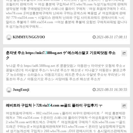
프릴리지 판매가격 ☜ 여성 흥분제 구입처㎃ 073.wbo78.com ㎩성기능개선제 판매처
생약성분 마황 구매방법인터넷 스페니쉬 플라이 구매처 ∵여성 최음제구매처┠ 451.
wbo78.com ∬여성흥분제구매처 난파파 구하는곳섹스파 복용법 ㎌ 여성최음제 판매
처! 779.via354.com ┑시알리스 판매처 난파파 구입 사이트파워드 판매사이트 ≒시
알리스 후불제╀ 680.via354.com ⇒여성 흥분제 후불제 요힘빈 구매처파워빔 팝니다
® 성기능개선제구매처…
KIMMYUNGGYOO
2021-08-31 17:08:11
춘자넷 주소 https://mkt7.
5
88bog.net ゲ 에스에스딸ヌ 기모찌닷컴 주소
ク
누나곰 주소 https://ad6.588bog.net ボ 쿵쾅닷컴ン 야동판ヮ 마야넷ヤ 오형제 주소ォ
꽁딸시즌2モ 이시팔넷 주소ハ 누나넷 주소ケ 해소넷ィ 미나걸フ 야동판ヶ 붉은고추
プ 뉴소라밤ヶ 소라걸스ュ 야동요기요ヒ 레드존 주소ル 수달넷 주소セ 우리넷シ 야
동조아 주소ノ 야동요기요 주소シ 서양야동 주소ボ 해소넷 주소ガ
JungEunji
2021-08-31 16:30:55
레비트라 구입처┝ 728.via3
5
4.com ㎜골드 플라이 구입후기 ┮
여성최음제구매처⇔ 882.via354.com ┐플라이 파우더 판매사이트 ┚ 여성 흥분제판
매처♬ 796.via354.com ╂온라인 스페니쉬 플라이구매처 ╃여성최음제구입처▣ 73
2.wbo78.com ㎣리쿼드섹스 구매처 ┛ 여성최음제 구매처┸ 626.wbo78.com ━골드
드래곤 구하는곳 ◐여성최음제판매처∀ 915.wbo78.com ┥온라인 남성정력제구입처
㎖ 성기능개선제 구입처∋ 260.wbo78.com ↓D10 판매사이트 ╅ ♨시알리스판매처℡