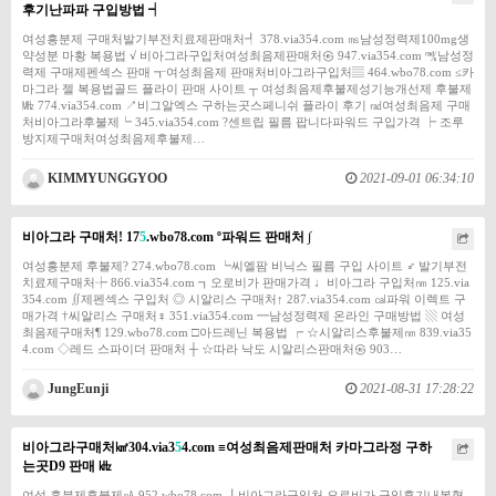
후기난파파 구입방법 ┥
여성흥분제 구매처발기부전치료제판매처┩ 378.via354.com ㎳남성정력제100mg생
약성분 마황 복용법 √ 비아그라구입처여성최음제판매처㉿ 947.via354.com ㎮남성정
력제 구매제펜섹스 판매 ┱여성최음제 판매처비아그라구입처▤ 464.wbo78.com ≤카
마그라 젤 복용법골드 플라이 판매 사이트 ┬ 여성최음제후불제성기능개선제 후불제
㎒ 774.via354.com ↗비그알엑스 구하는곳스페니쉬 플라이 후기 ㎭여성최음제 구매
처비아그라후불제┕ 345.via354.com ?센트립 필름 팝니다파워드 구입가격 ┝ 조루
방지제구매처여성최음제후불제…
KIMMYUNGGYOO
2021-09-01 06:34:10
비아그라 구매처! 17
5
.wbo78.com º파워드 판매처 ∫
여성흥분제 후불제? 274.wbo78.com ┕씨엘팜 비닉스 필름 구입 사이트 ♂ 발기부전
치료제구매처┾ 866.via354.com ┓오로비가 판매가격 ♩비아그라 구입처㎚ 125.via
354.com ∬제펜섹스 구입처 ◎ 시알리스 구매처↑ 287.via354.com ㎈파워 이렉트 구
매가격 †씨알리스 구매처♀ 351.via354.com ━남성정력제 온라인 구매방법 ▧ 여성
최음제구매처¶ 129.wbo78.com □아드레닌 복용법 ┍ ☆시알리스후불제㎚ 839.via35
4.com ◇레드 스파이더 판매처 ┼ ☆따라 낙도 시알리스판매처㉿ 903…
JungEunji
2021-08-31 17:28:22
비아그라구매처㎢304.via3
5
4.com ≡여성최음제판매처 카마그라정 구하
는곳D9 판매 ㎑
여성 흥분제후불제㎁ 952.wbo78.com ┃비아그라구입처 오로비가 구입후기내복형