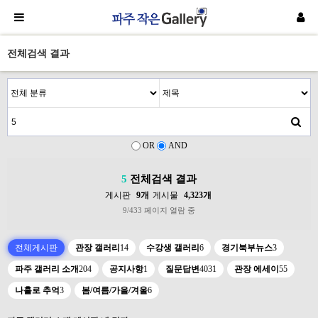
전체검색 결과
OR
AND
5
전체검색 결과
게시판
9개
게시물
4,323개
9/433 페이지 열람 중
전체게시판
관장 갤러리
14
수강생 갤러리
6
경기북부뉴스
3
파주 갤러리 소개
204
공지사항
1
질문답변
4031
관장 에세이
55
나홀로 추억
3
봄/여름/가을/겨울
6