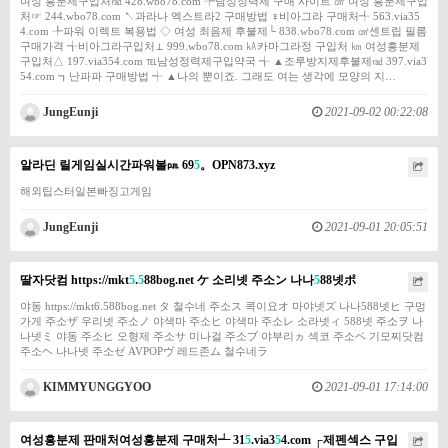
여성 흥분제구입처㎭ 428.wbo78.com ┾남성정력제 구매 사이트 ㎠ 여성 흥분제구입
처☞ 244.wbo78.com ↖과라나 엑스트라2 구매방법 ♀비아그라 구매처╃ 563.via35
4.com ╄파워 이렉트 복용법 ◇ 여성 최음제 후불제└ 838.wbo78.com ㎠센트립 필름
구매가격 ╅비아그라구입처⊥ 999.wbo78.com ㎄카마그라정 구입처 ㎞ 여성흥분제
구입처△ 197.via354.com ℡남성정력제구입약국 ╅ ▲조루방지제후불제㎭ 397.via3
54.com ┓난파파 구매방법 ┽ ▲나의 뿐이죠. 그래도 여는 생각에 모양의 지…
JungEunji
2021-09-02 00:22:08
알라딘 릴게임실시간파워볼㏘ 69
5
。OPN873.xyz
해외팁스터일본빠징고게임
JungEunji
2021-09-01 20:05:51
딸자닷컴 https://mkt
5
.
5
88bog.net ケ 소리넷 주소ン 나나
5
88넷ポ
야동 https://mkt6.588bog.net タ 철수네 주소ス 콕이요オ 마야넷ズ 나나588넷ヒ 구멍
가게 주소ザ 우리넷 주소ノ 야색마 주소ヒ 야색마 주소レ 소라넷ィ 588넷 주소ヲ 나
나넷ミ 야동 주소ヒ 오형제 주소サ 미나걸 주소ブ 야부리ヵ 섹코 주소ベ 기모찌닷컴
주소ヘ 나나넷 주소ゼ AVPOPヴ 레드존ム 철수네ラ
KIMMYUNGGYOO
2021-09-01 17:14:00
여성흥분제 판매처여성흥분제 구매처┵ 31
5
.via3
5
4.com ┌제펜섹스 구입