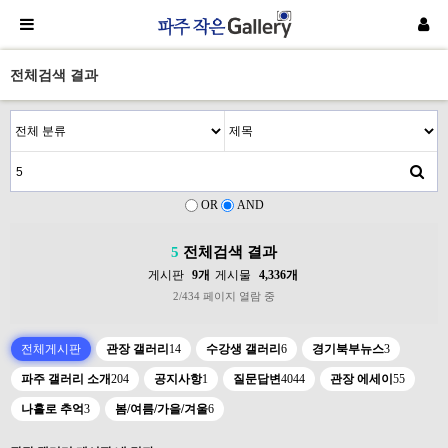
전체검색 결과
OR
AND
5
전체검색 결과
게시판
9개
게시물
4,336개
2/434 페이지 열람 중
전체게시판
관장 갤러리
14
수강생 갤러리
6
경기북부뉴스
3
파주 갤러리 소개
204
공지사항
1
질문답변
4044
관장 에세이
55
나홀로 추억
3
봄/여름/가을/겨울
6