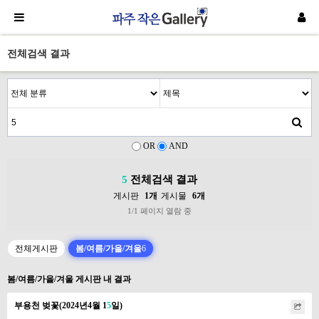
전체검색 결과
OR
AND
5
전체검색 결과
게시판
1개
게시물
6개
1/1 페이지 열람 중
전체게시판
봄/여름/가을/겨울
6
봄/여름/가을/겨울 게시판 내 결과
부용천 벚꽃(2024년4월 1
5
일)