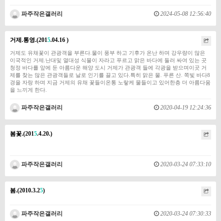
파주작은갤러리
2024-05-08 12:56:40
거제.통영.(201
5
.04.16 )
거제도 유채꽃이 관광객을 부른다.물이 풍부 하고 기후가 온난 하며 강우량이 많은
이국적인 거제.난대및 열대성 식물이 자라고 푸르고 맑은 바다에 둘러 싸여 있는 곳
청정 바다를 앞에 둔 아름다운 해양 도시 거제가 관광객 들에 각광을 받으며이곳 거
제를 찾는 많은 관광객들로 날로 인기를 끌고 있다.특히 맑은 물. 푸른 산. 쪽빛 바다8
경을 자랑 하며 지금 거제의 유채 꽃들이온통 노랗케 물들이고 있어한층 더 아름다움
을 느끼게 한다.​​​
파주작은갤러리
2020-04-19 12:24:36
봄꽃.(201
5
.4.20.)
파주작은갤러리
2020-03-24 07:33:10
봄.(2010.3.2
5
)
파주작은갤러리
2020-03-24 07:30:33