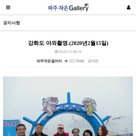
공지사항
강화도 야외촬영.(2020년2월15일)
20-02-15 08:14
파주작은갤러리
123,784회
0건
본문