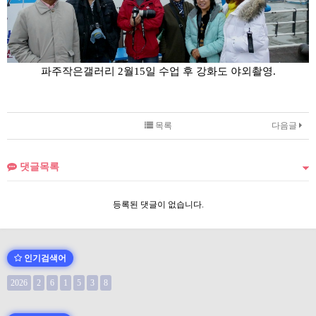
파주작은갤러리 2월15일 수업 후 강화도 야외촬영.
목록
다음글
댓글목록
등록된 댓글이 없습니다.
인기검색어
2026
2
6
1
5
3
8