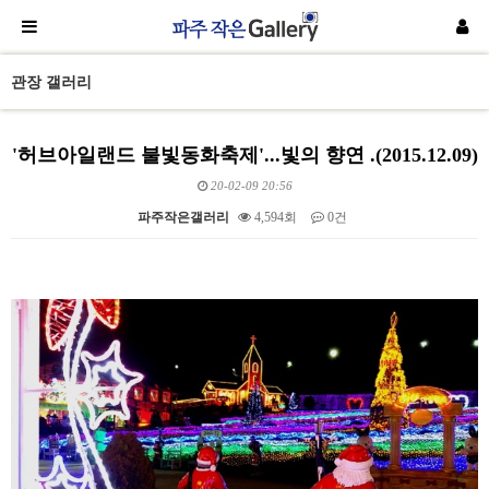
관장 갤러리
'허브아일랜드 불빛동화축제'...빛의 향연 .(2015.12.09)
20-02-09 20:56
파주작은갤러리
4,594회
0건
본문