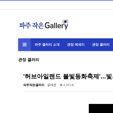
파주 갤러리 소개
관장 에세이
관장 갤러리
관장 갤러리
'허브아일랜드 불빛동화축제'...빛의 향
파주작은갤러리
0건
4,461회