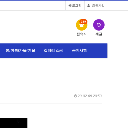
로그인
회원가입
289
접속자
새글
봄/여름/가을/겨울
갤러리 소식
공지사항
20-02-09 20:53